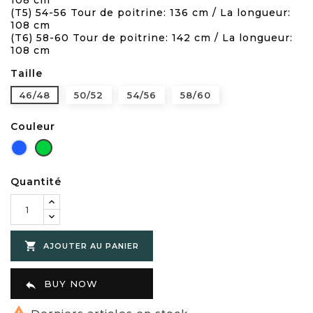
108 cm
(T5) 54-56 Tour de poitrine: 136 cm / La longueur:
108 cm
(T6) 58-60 Tour de poitrine: 142 cm / La longueur:
108 cm
Taille
46/48
50/52
54/56
58/60
Couleur
Bleu
Vert
royal
Quantité

AJOUTER AU PANIER
BUY NOW

