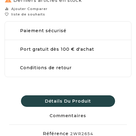
Derniers articles en stock
equalizer
Ajouter Comparer
favorite_border
liste de souhaits
Paiement sécurisé
Port gratuit dès 100 € d'achat
Conditions de retour
Détails Du Produit
Commentaires
Référence
2WR2654