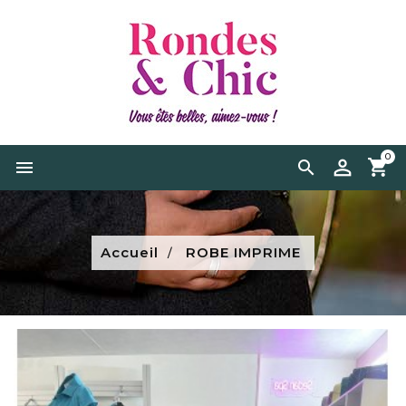
0


Accueil
ROBE IMPRIME