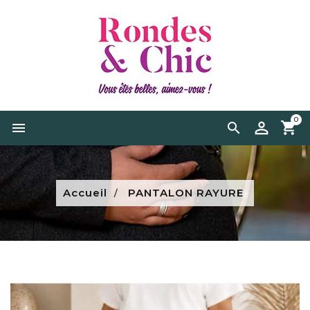
0


Accueil
PANTALON RAYURE