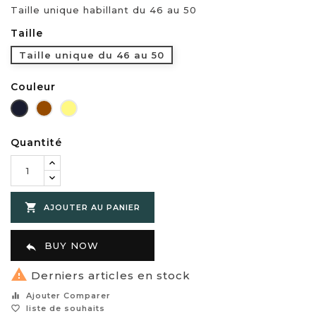
Taille unique habillant du 46 au 50
Taille
Taille unique du 46 au 50
Couleur
Bleu
Marron
Beige
marine
Quantité

AJOUTER AU PANIER
BUY NOW


Derniers articles en stock
equalizer
Ajouter Comparer
favorite_border
liste de souhaits